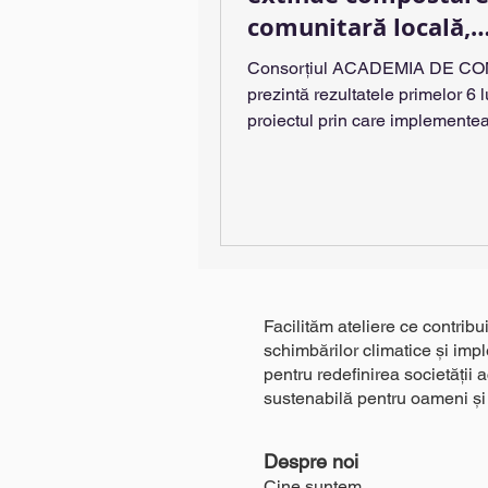
comunitară locală,
împreună cu autorit
Consorțiul ACADEMIA DE C
publice, pentru a sa
prezintă rezultatele primelor 6 l
zeci de tone de bio
proiectul prin care implementea
promovează compostarea comu
Facilităm ateliere ce contribu
schimbărilor climatice și im
pentru redefinirea societății 
sustenabilă pentru oameni și
Despre noi
Cine suntem