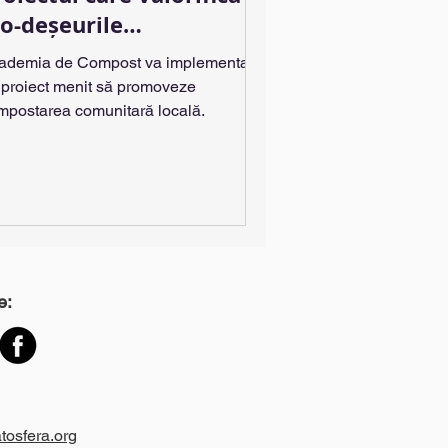
io-deșeurile
ucureștenilor
ademia de Compost va implementa
 proiect menit să promoveze
mpostarea comunitară locală.
e:
tosfera.org