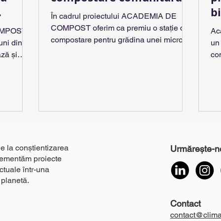
b
În cadrul proiectului ACADEMIA DE
ățile
b
COMPOST oferim ca premiu o stație de
OMPOST
Ac
lva
compostare pentru grădina unei micro-
uni din
un
comunități din București.
deșeuri
ză și
co
nita
ie la conștientizarea
Urmărește-n
plementăm proiecte
actuale într-una
 planetă.
Contact
contact@clima