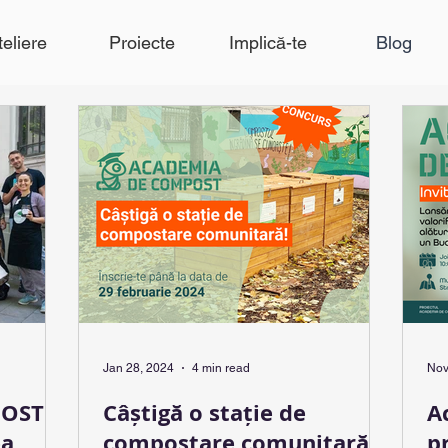
teliere
Proiecte
Implică-te
Blog
Jan 28, 2024
4 min read
Nov
POST
Câștigă o stație de
A
ea
compostare comunitară!
pr