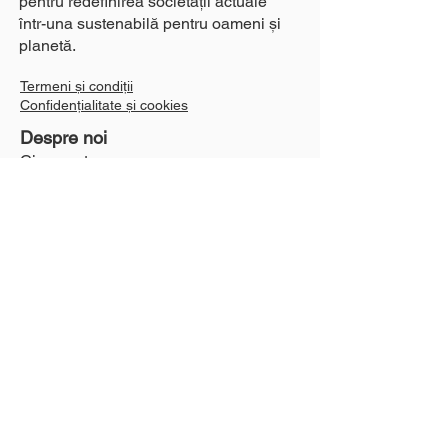
pentru redefinirea societății actuale
într-una sustenabilă pentru oameni și
planetă.
Termeni și condiții
Confidențialitate și cookies
Despre noi
Cine suntem
Echipa noastră
Schimbări climatice
Festival Greentopia
Parteneri
As vrea sa fac o donatie
Urmărește-ne:
Contact