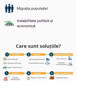
Migrația populației
Instabilitate politică și
economică
Care sunt soluțiile?
Participă la atelierul nostru -
Fresca
Climatică
, pentru a înțelege toate
aceste consecințe!