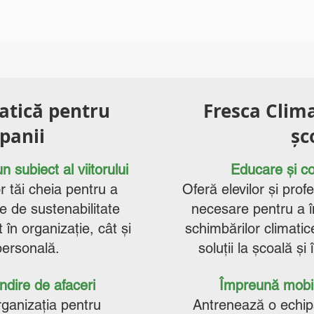
atică pentru
Fresca Clim
panii
șc
un subiect al viitorului
Educare și c
r tăi cheia pentru a
Oferă elevilor și prof
e de sustenabilitate
necesare pentru a 
 în organizație, cât și
schimbărilor climatic
personală.
soluții la școală și
dire de afaceri
Împreună mobi
rganizația pentru
Antrenează o echip