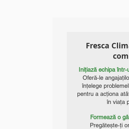
Fresca Clim
com
​​Inițiază echipa într-
Oferă-le angajațilo
înțelege problemel
pentru a acționa atât
în viața 
Formează o gân
Pregătește-ți o