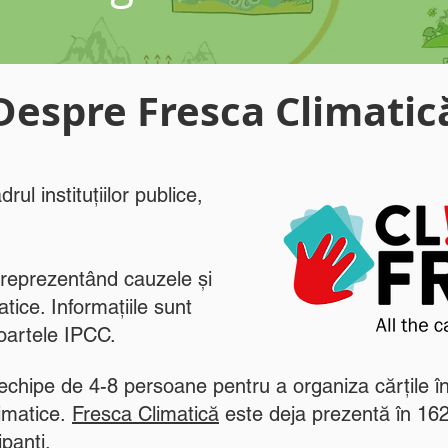
Despre Fresca Climatic
rul instituțiilor publice,
 reprezentând cauzele și
tice. Informațiile sunt
apoartele IPCC.
 echipe de 4-8 persoane pentru a organiza cărțile î
limatice.
Fresca Climatic
ă
este deja prezentă în 162 
panți.