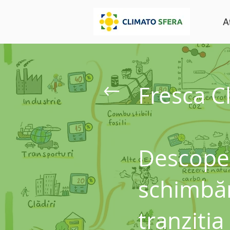
A
Fresca C
Descoper
schimbări
tranziția