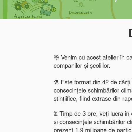
🎯 Venim cu acest atelier în cad
companilor și școliilor.
⚗️ Este format din 42 de cărți
consecințele schimbărilor clima
ștințiifice, fiind extrase din r
⏳ Timp de 3 ore, veți lucra în
și consecințele schimbărilor c
prezent 1,9 milioane de partici