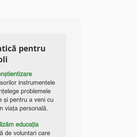
atică pentru
oli
onștientizare
esorilor instrumentele
înțelege problemele
e și pentru a veni cu
 în viața personală.
lizăm educația
ă de voluntari care