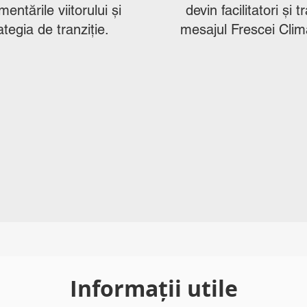
entările viitorului și
devin facilitatori și
tegia de tranziție.
mesajul Frescei Climat
Informații utile