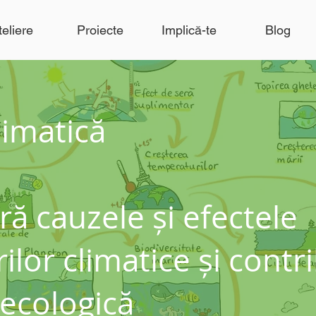
teliere
Proiecte
Implică-te
Blog
limatică
ă cauzele și efectele
lor climatice și contri
 ecologică