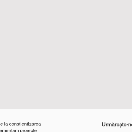
ie la conștientizarea
Urmărește-n
plementăm proiecte